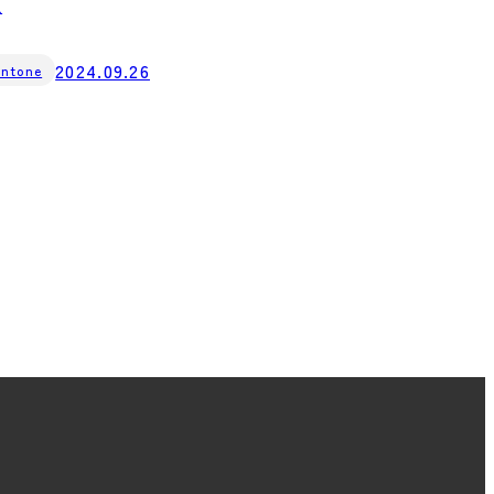
順
2024.09.26
intone